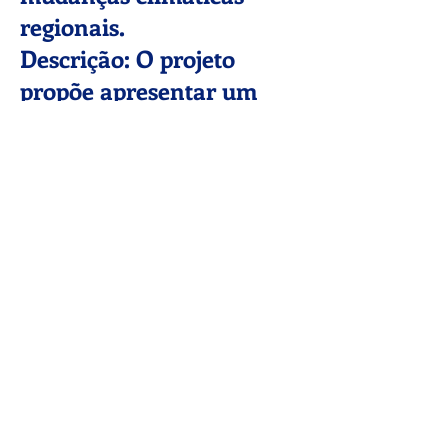
regionais.
Descrição: O projeto
propõe apresentar um
modelo teórico da
evolução interanual dos
sistemas marginais ao
gelo e proglacial em
resposta às recentes
mudanças climáticas em
andamento.
2024 - Atual: Variações
glaciais na Antártica e
mudanças climáticas