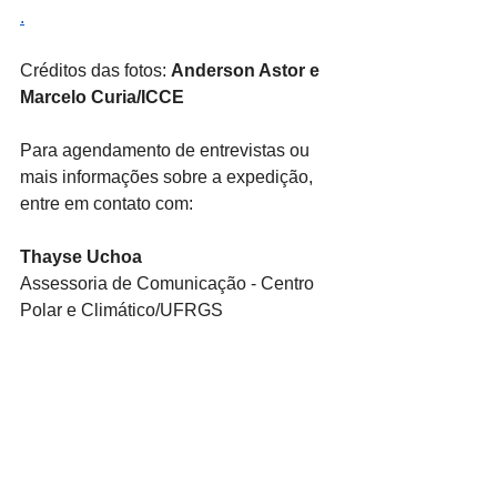
.
Créditos das fotos: 
Anderson Astor e 
Marcelo Curia/ICCE
Para agendamento de entrevistas ou 
mais informações sobre a expedição, 
entre em contato com:
Thayse Uchoa
Assessoria de Comunicação - Centro 
Polar e Climático/UFRGS
Telefone: (55) (51) 98588-4277
E-mail: 
Thayse.uchoa@gmail.com
Pesquisa Antártica
Expedição
ICCE
Jefferson Cardia Simoões
Criosfera
Antártica
CPC
Jefferson Simões
Circum-Navegação