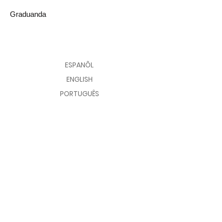
Graduanda
CONTATO
AVALIAR
ESPANÕL
ENGLISH
PORTUGUÊS
© 2026 CENTRO POLAR E CLIMÁTICO
FOMENTO