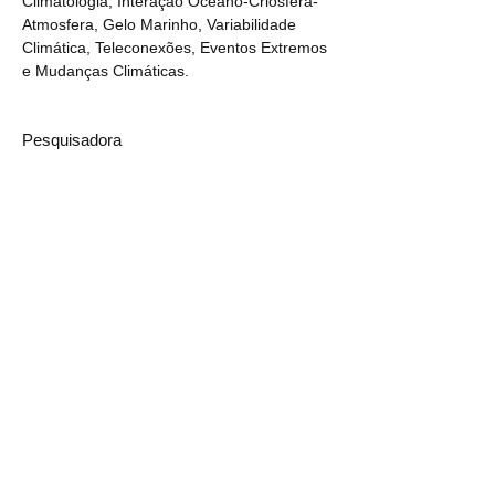
Climatologia, Interação Oceano-Criosfera-
Atmosfera, Gelo Marinho, Variabilidade 
Climática, Teleconexões, Eventos Extremos 
e Mudanças Climáticas.
Pesquisadora
CONTATO
AVALIAR
ESPANÕL
ENGLISH
PORTUGUÊS
© 2026 CENTRO POLAR E CLIMÁTICO
FOMENTO