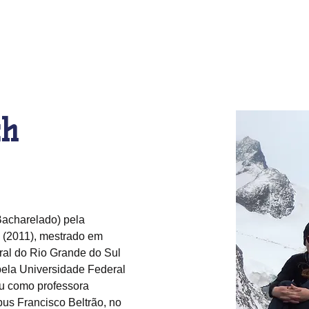
TÍCIAS
CONTATO
QUEM SOMOS
IMPRENSA
P
ch
acharelado) pela 
 (2011), mestrado em 
ral do Rio Grande do Sul 
pela Universidade Federal 
u como professora 
s Francisco Beltrão, no 