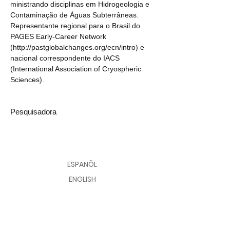
ministrando disciplinas em Hidrogeologia e 
Contaminação de Águas Subterrâneas. 
Representante regional para o Brasil do 
PAGES Early-Career Network 
(http://pastglobalchanges.org/ecn/intro) e 
nacional correspondente do IACS 
(International Association of Cryospheric 
Sciences).
Pesquisadora
CONTATO
AVALIAR
ESPANÕL
ENGLISH
PORTUGUÊS
© 2026 CENTRO POLAR E CLIMÁTICO
FOMENTO